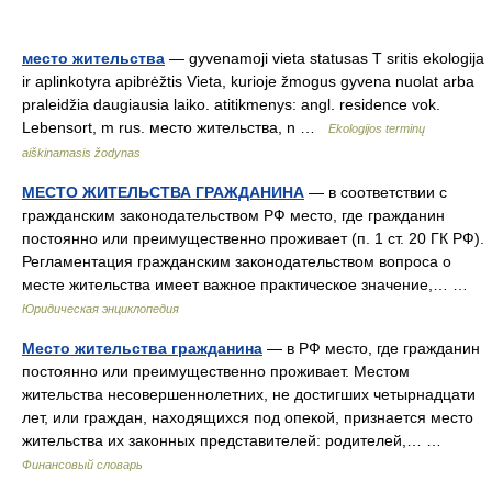
место жительства
— gyvenamoji vieta statusas T sritis ekologija
ir aplinkotyra apibrėžtis Vieta, kurioje žmogus gyvena nuolat arba
praleidžia daugiausia laiko. atitikmenys: angl. residence vok.
Lebensort, m rus. место жительства, n …
Ekologijos terminų
aiškinamasis žodynas
МЕСТО ЖИТЕЛЬСТВА ГРАЖДАНИНА
— в соответствии с
гражданским законодательством РФ место, где гражданин
постоянно или преимущественно проживает (п. 1 ст. 20 ГК РФ).
Регламентация гражданским законодательством вопроса о
месте жительства имеет важное практическое значение,… …
Юридическая энциклопедия
Место жительства гражданина
— в РФ место, где гражданин
постоянно или преимущественно проживает. Местом
жительства несовершеннолетних, не достигших четырнадцати
лет, или граждан, находящихся под опекой, признается место
жительства их законных представителей: родителей,… …
Финансовый словарь